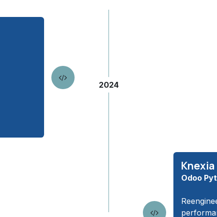
2024
Knexia
Odoo Pyt
Reenginee
performan